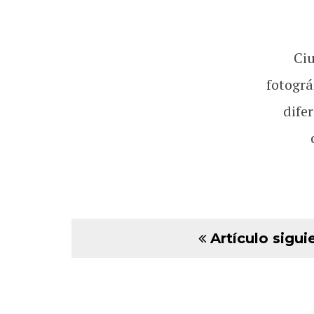
Ci
fotográ
dife
Artículo sigui