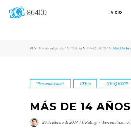
INICIO
"Personalissimo"
100cia
1IV+Q1000P
Más De 14 
"Personalissimo"
100cia
1IV+Q1000P
MÁS DE 14 AÑOS
24 de febrero de 2009
0 Rating
"Personalissimo"