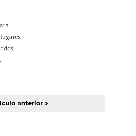
ara
 lugares
todos
.
ículo anterior