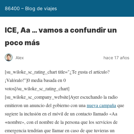
86400 – Blog de viajes
ICE, Aa … vamos a confundir un
poco más
Alex
hace 17 años
[su_wiloke_sc_rating_chart title="¿Te gusta el artículo?
¡Valóralo!"]
0
media basada en
0
votos[/su_wiloke_sc_rating_chart]
[su_wiloke_sc_company_website]Ayer escuchando la radio
emitieron un anuncio del gobierno con una
nueva campaña
que
sugiere la inclusión en el móvil de un contacto llamado «Aa
+nombre», con el nombre de la persona que los servicios de
emergencia tendrían que llamar en caso de que tuvieras un