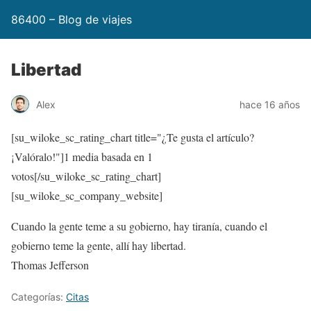
86400 – Blog de viajes
Libertad
Alex
hace 16 años
[su_wiloke_sc_rating_chart title="¿Te gusta el artículo?
¡Valóralo!"]
1
media basada en 1
votos[/su_wiloke_sc_rating_chart]
[su_wiloke_sc_company_website]
Cuando la gente teme a su gobierno, hay tiranía, cuando el
gobierno teme la gente, allí hay libertad.
Thomas Jefferson
Categorías:
Citas