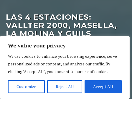
LAS 4 ESTACIONES:
VALLTER 2000, MASELLA,
LA MOLINA Y GUILS
FONTANERA
We value your privacy
7 de julio de 2013
0 Rating
España
,
Girona
,
Por países
We use cookies to enhance your browsing experience, serve
personalized ads or content, and analyze our traffic. By
clicking "Accept All", you consent to our use of cookies.
Customize
Reject All
Accept All
Por Países
España
Girona
Las 4 Estaciones: Vallter 2000,