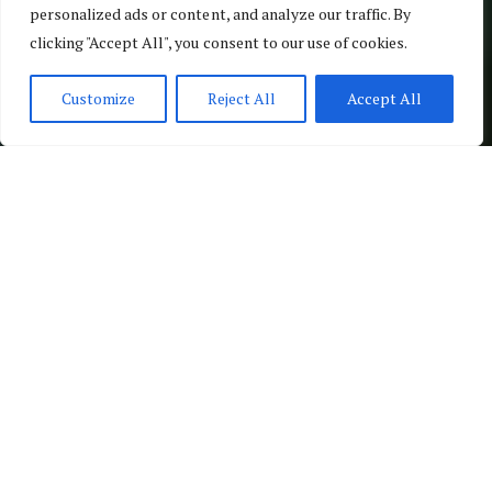
personalized ads or content, and analyze our traffic. By
clicking "Accept All", you consent to our use of cookies.
Customize
Reject All
Accept All
Por
Países
España
Roses
Empuriabrava
Cadaqués
Roadtrip Sur
Francia XII: Relax Y Diversión En La Costa Brava
[su_wiloke_sc_rating_chart title="¿Te gusta el
artículo? ¡Valóralo!"]
5
media basada en 2