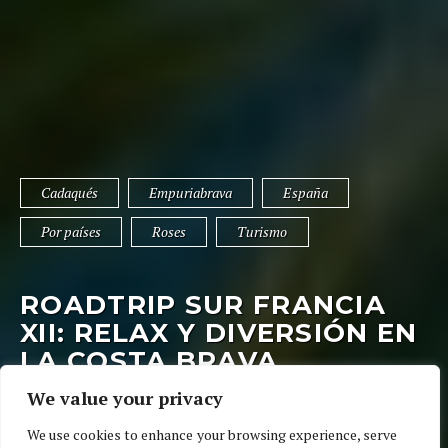
Cadaqués
Empuriabrava
España
Por países
Roses
Turismo
ROADTRIP SUR FRANCIA
XII: RELAX Y DIVERSIÓN EN
LA COSTA BRAVA
We value your privacy
10 de junio de 2018
02 Ratings
We use cookies to enhance your browsing experience, serve
Cadaqués
,
Empuriabrava
,
España
,
Por países
,
Roses