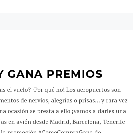
Y GANA PREMIOS
s el vuelo? ¡Por qué no! Los aeropuertos son
entos de nervios, alegrías o prisas… y rara vez
una ocasión se presta a ello ¡vamos a darles una
jas en avión desde Madrid, Barcelona, Tenerife
en la promoción #ComeCompraGana de ...