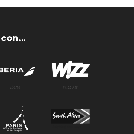
con...
Iberia
Wizz Air