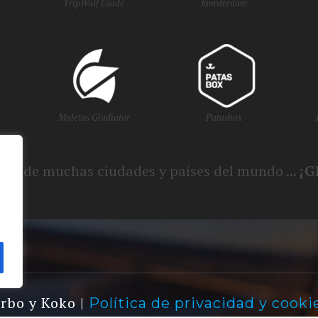
TripWolf Guide
Iamsterdam
Maletas Gladiator
Patasbox
smo de muchas ciudades y países del mundo ...
¡G
urbo y Koko |
Política de privacidad y cooki