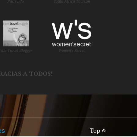
Paris Info
South Africa Tourism
I am Travel Blogger
Women's Secret
RACIAS A TODOS!
Top
es