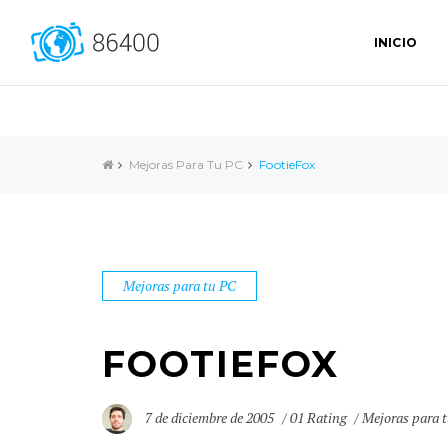
INICIO
Mejoras Para Tu PC
FootieFox
Mejoras para tu PC
FOOTIEFOX
7 de diciembre de 2005
01 Rating
Mejoras para 