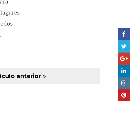
ara
 lugares
todos
.
ículo anterior