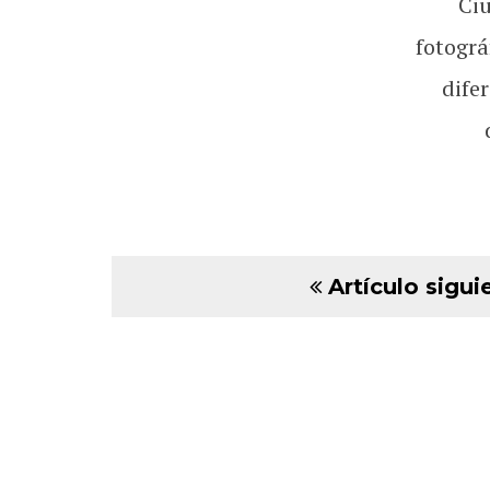
Ci
fotográ
dife
Artículo sigui