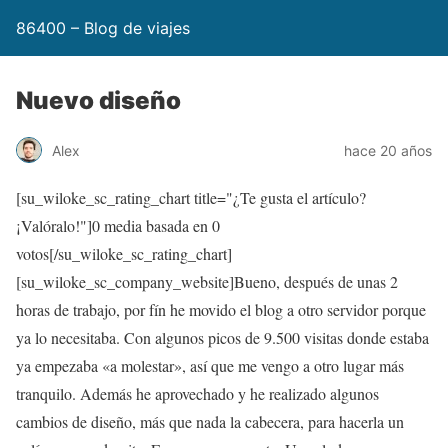
86400 – Blog de viajes
Nuevo diseño
Alex
hace 20 años
[su_wiloke_sc_rating_chart title="¿Te gusta el artículo?
¡Valóralo!"]
0
media basada en
0
votos[/su_wiloke_sc_rating_chart]
[su_wiloke_sc_company_website]Bueno, después de unas 2
horas de trabajo, por fín he movido el blog a otro servidor porque
ya lo necesitaba. Con algunos picos de 9.500 visitas donde estaba
ya empezaba «a molestar», así que me vengo a otro lugar más
tranquilo. Además he aprovechado y he realizado algunos
cambios de diseño, más que nada la cabecera, para hacerla un