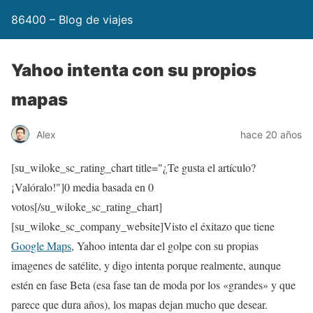
86400 – Blog de viajes
Yahoo intenta con su propios
mapas
Alex
hace 20 años
[su_wiloke_sc_rating_chart title="¿Te gusta el artículo?
¡Valóralo!"]
0
media basada en
0
votos[/su_wiloke_sc_rating_chart]
[su_wiloke_sc_company_website]Visto el éxitazo que tiene
Google Maps
, Yahoo intenta dar el golpe con su propias
imagenes de satélite, y digo intenta porque realmente, aunque
estén en fase Beta (esa fase tan de moda por los «grandes» y que
parece que dura años), los mapas dejan mucho que desear.