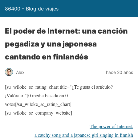
86400 – Blog de viajes
El poder de Internet: una canción
pegadiza y una japonesa
cantando en finlandés
Alex
hace 20 años
[su_wiloke_sc_rating_chart title="¿Te gusta el artículo?
¡Valóralo!"]
0
media basada en
0
votos[/su_wiloke_sc_rating_chart]
[su_wiloke_sc_company_website]
The power of Internet:
a catchy song and a japanese girl singing in finnish