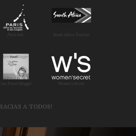
Paris Info
South Africa Tourism
I am Travel Blogger
Women's Secret
RACIAS A TODOS!