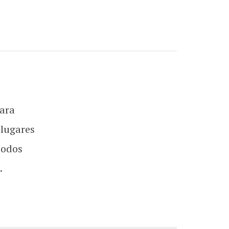
ara
 lugares
todos
.