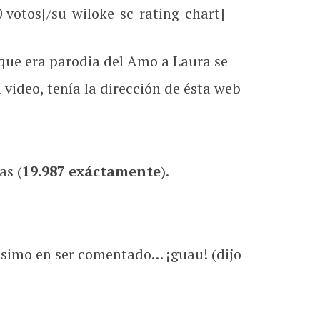
0
votos[/su_wiloke_sc_rating_chart]
que era parodia del Amo a Laura se
 video, tenía la dirección de ésta web
as (
19.987 exáctamente
).
gésimo en ser comentado… ¡guau! (dijo