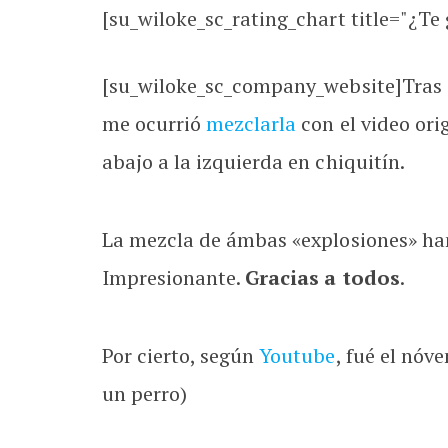
[su_wiloke_sc_rating_chart title="¿Te g
[su_wiloke_sc_company_website]Tras o
me ocurrió
mezclarla
con el video ori
abajo a la izquierda en chiquitín.
La mezcla de ámbas «explosiones» han 
Impresionante.
Gracias a todos
.
Por cierto, según
Youtube
, fué el nóv
un perro)