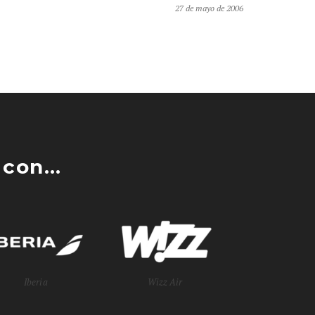
27 de mayo de 2006
con...
Iberia
Wizz Air