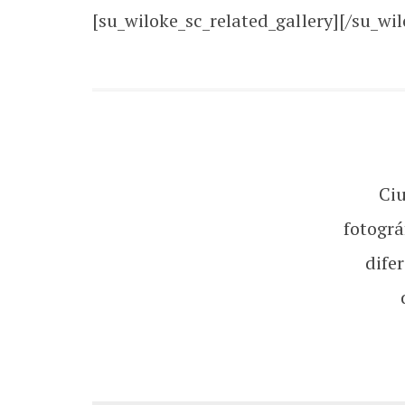
[su_wiloke_sc_related_gallery][/su_wil
Ci
fotográ
dife