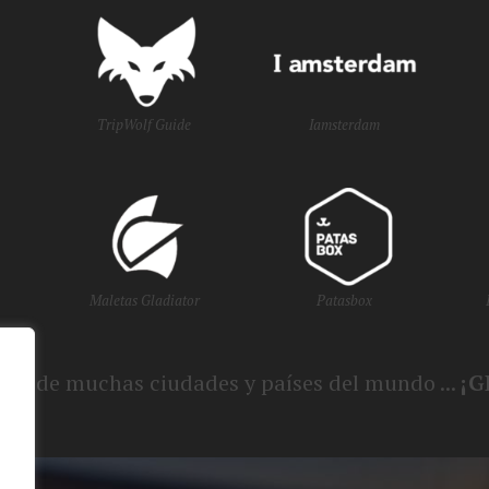
TripWolf Guide
Iamsterdam
Maletas Gladiator
Patasbox
smo de muchas ciudades y países del mundo ...
¡G