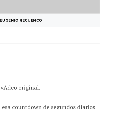
EUGENIO RECUENCO
¿ SISTE
…
vÃ­deo original.
ro esa countdown de segundos diarios