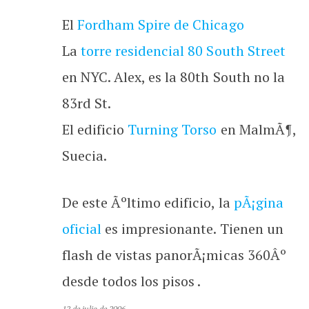
El
Fordham Spire de Chicago
La
torre residencial 80 South Street
en NYC. Alex, es la 80th South no la
83rd St.
El edificio
Turning Torso
en MalmÃ¶,
Suecia.
De este Ãºltimo edificio, la
pÃ¡gina
oficial
es impresionante. Tienen un
flash de vistas panorÃ¡micas 360Âº
desde todos los pisos .
12 de julio de 2006