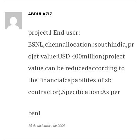
ABDULAZIZ
project1 End user:
BSNL,chennallocation.:southindia,pr
ojet value:USD 400million(project
value can be reducedaccording to
the financialcapabilites of sb
contractor).Specification:As per
bsnl
15 de diciembre de 2009