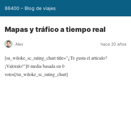
86400 – Blog de viajes
Mapas y tráfico a tiempo real
Alex
hace 20 años
[su_wiloke_sc_rating_chart title="¿Te gusta el artículo?
¡Valóralo!"]
0
media basada en
0
votos[/su_wiloke_sc_rating_chart]