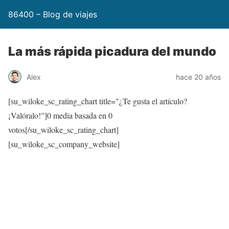
86400 – Blog de viajes
La más rápida picadura del mundo
Alex
hace 20 años
[su_wiloke_sc_rating_chart title="¿Te gusta el artículo?
¡Valóralo!"]
0
media basada en
0
votos[/su_wiloke_sc_rating_chart]
[su_wiloke_sc_company_website]