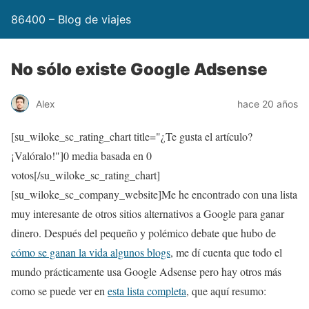
86400 – Blog de viajes
No sólo existe Google Adsense
Alex
hace 20 años
[su_wiloke_sc_rating_chart title="¿Te gusta el artículo?
¡Valóralo!"]
0
media basada en
0
votos[/su_wiloke_sc_rating_chart]
[su_wiloke_sc_company_website]Me he encontrado con una lista
muy interesante de otros sitios alternativos a Google para ganar
dinero. Después del pequeño y polémico debate que hubo de
cómo se ganan la vida algunos blogs
, me dí cuenta que todo el
mundo prácticamente usa Google Adsense pero hay otros más
como se puede ver en
esta lista completa
, que aquí resumo: