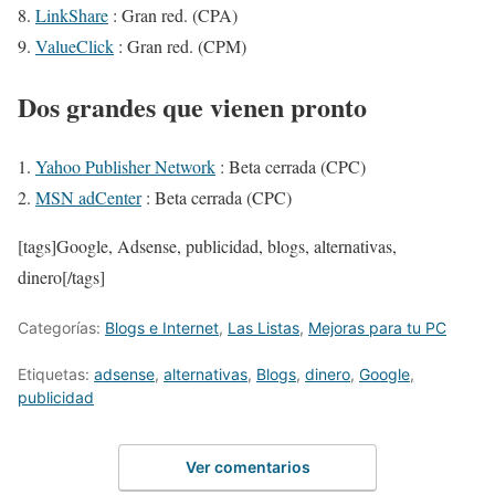
LinkShare
: Gran red. (CPA)
ValueClick
: Gran red. (CPM)
Dos grandes que vienen pronto
Yahoo Publisher Network
: Beta cerrada (CPC)
MSN adCenter
: Beta cerrada (CPC)
[tags]Google, Adsense, publicidad, blogs, alternativas,
dinero[/tags]
Categorías:
Blogs e Internet
,
Las Listas
,
Mejoras para tu PC
Etiquetas:
adsense
,
alternativas
,
Blogs
,
dinero
,
Google
,
publicidad
Ver comentarios