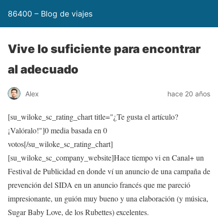
86400 – Blog de viajes
Vive lo suficiente para encontrar
al adecuado
Alex
hace 20 años
[su_wiloke_sc_rating_chart title="¿Te gusta el artículo?
¡Valóralo!"]
0
media basada en
0
votos[/su_wiloke_sc_rating_chart]
[su_wiloke_sc_company_website]Hace tiempo vi en Canal+ un
Festival de Publicidad en donde ví un anuncio de una campaña de
prevención del SIDA en un anuncio francés que me pareció
impresionante, un guión muy bueno y una elaboración (y música,
Sugar Baby Love, de los Rubettes) excelentes.