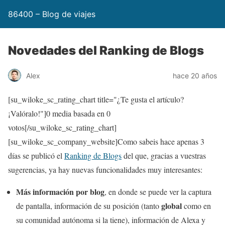
86400 – Blog de viajes
Novedades del Ranking de Blogs
Alex
hace 20 años
[su_wiloke_sc_rating_chart title="¿Te gusta el artículo?
¡Valóralo!"]
0
media basada en
0
votos[/su_wiloke_sc_rating_chart]
[su_wiloke_sc_company_website]Como sabeis hace apenas 3
días se publicó el
Ranking de Blogs
del que, gracias a vuestras
sugerencias, ya hay nuevas funcionalidades muy interesantes:
Más información por blog
, en donde se puede ver la captura
global
de pantalla, información de su posición (tanto
como en
su comunidad autónoma si la tiene), información de Alexa y