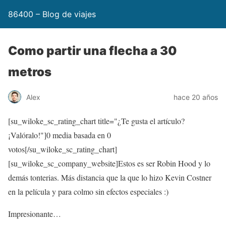
86400 – Blog de viajes
Como partir una flecha a 30
metros
Alex
hace 20 años
[su_wiloke_sc_rating_chart title="¿Te gusta el artículo?
¡Valóralo!"]
0
media basada en
0
votos[/su_wiloke_sc_rating_chart]
[su_wiloke_sc_company_website]Estos es ser Robin Hood y lo
demás tonterias. Más distancia que la que lo hizo Kevin Costner
en la película y para colmo sin efectos especiales :)
Impresionante…