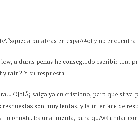
a bÃºsqueda palabras en espaÃ±ol y no encuentra
 low, a duras penas he conseguido escribir una p
Why rain? Y su respuesta…
… OjalÃ¡ salga ya en cristiano, para que sirva 
respuestas son muy lentas, y la interface de res
y incomoda. Es una mierda, para quÃ© andar co