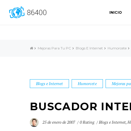
INICIO
Mejoras Para Tu PC
Blogs E Internet
Humorcete
Blogs e Internet
Humorcete
Mejoras pa
BUSCADOR INTE
25 de enero de 2007
0 Rating
Blogs e Internet
,
H