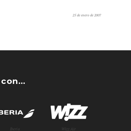
25 de enero de 2007
con...
Iberia
Wizz Air