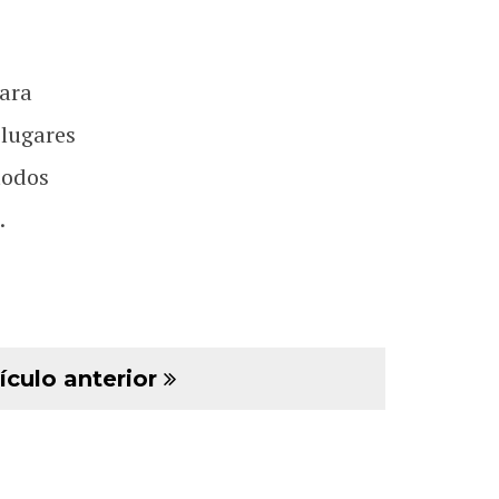
ara
 lugares
todos
.
ículo anterior