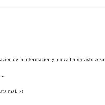
cion de la informacion y nunca habia visto cosa
o….
sta mal. ;-)