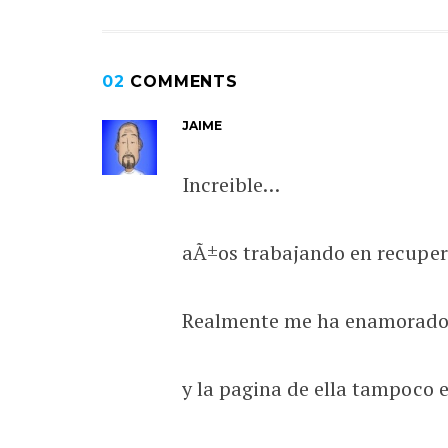
02
COMMENTS
JAIME
Increible…
aÃ±os trabajando en recupera
Realmente me ha enamorad
y la pagina de ella tampoco e