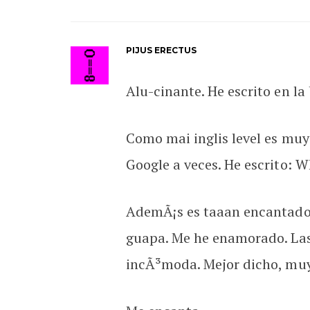
PIJUS ERECTUS
Alu-cinante. He escrito en l
Como mai inglis level es muy
Google a veces. He escrito: 
AdemÃ¡s es taaan encantadora
guapa. Me he enamorado. Las 
incÃ³moda. Mejor dicho, mu