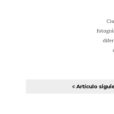
Ci
fotográ
dife
Artículo sigui