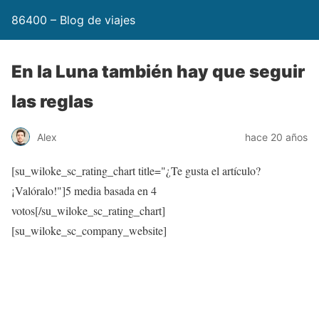
86400 – Blog de viajes
En la Luna también hay que seguir
las reglas
Alex
hace 20 años
[su_wiloke_sc_rating_chart title="¿Te gusta el artículo?
¡Valóralo!"]
5
media basada en 4
votos[/su_wiloke_sc_rating_chart]
[su_wiloke_sc_company_website]