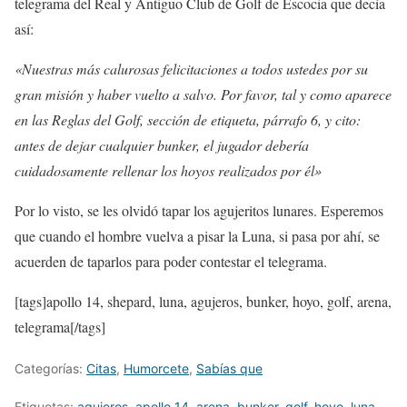
telegrama del Real y Antiguo Club de Golf de Escocia que decía
así:
«Nuestras más calurosas felicitaciones a todos ustedes por su
gran misión y haber vuelto a salvo. Por favor, tal y como aparece
en las Reglas del Golf, sección de etiqueta, párrafo 6, y cito:
antes de dejar cualquier bunker, el jugador debería
cuidadosamente rellenar los hoyos realizados por él»
Por lo visto, se les olvidó tapar los agujeritos lunares. Esperemos
que cuando el hombre vuelva a pisar la Luna, si pasa por ahí, se
acuerden de taparlos para poder contestar el telegrama.
[tags]apollo 14, shepard, luna, agujeros, bunker, hoyo, golf, arena,
telegrama[/tags]
Categorías:
Citas
,
Humorcete
,
Sabías que
Etiquetas:
agujeros
,
apollo 14
,
arena
,
bunker
,
golf
,
hoyo
,
luna
,