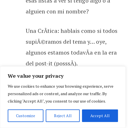
esas listas a ver si tengo algo o a
alguien con mi nombre?
Una CrÃ­tica: hablais como si todos
supiÃ©ramos del tema y… oye,
algunos estamos todavÃ­a en la era
del post-it (posssÃ­).
We value your privacy
11 de febrero de 2007
We use cookies to enhance your browsing experience, serve
personalized ads or content, and analyze our traffic. By
MURY
clicking "Accept All", you consent to our use of cookies.
Me dio curiosidad por saber si ni
Customize
Reject All
Accept All
apodo aparecia en google leyendo