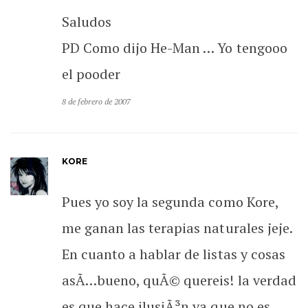
Saludos
PD Como dijo He-Man … Yo tengooo
el pooder
8 de febrero de 2007
KORE
Pues yo soy la segunda como Kore,
me ganan las terapias naturales jeje.
En cuanto a hablar de listas y cosas
asÃ­…bueno, quÃ© quereis! la verdad
es que hace ilusiÃ³n ya que no es