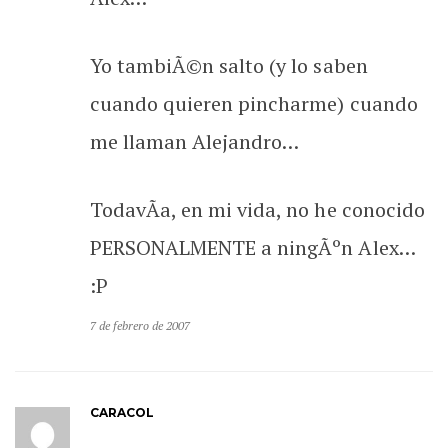
Yo tambiÃ©n salto (y lo saben
cuando quieren pincharme) cuando
me llaman Alejandro…
TodavÃ­a, en mi vida, no he conocido
PERSONALMENTE a ningÃºn Alex…
:P
7 de febrero de 2007
CARACOL