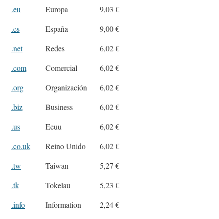
.eu
Europa
9,03 €
.es
España
9,00 €
.net
Redes
6,02 €
.com
Comercial
6,02 €
.org
Organización
6,02 €
.biz
Business
6,02 €
.us
Eeuu
6,02 €
.co.uk
Reino Unido
6,02 €
.tw
Taiwan
5,27 €
.tk
Tokelau
5,23 €
.info
Information
2,24 €