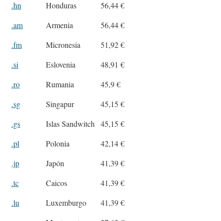
.hn
Honduras
56,44 €
.am
Armenia
56,44 €
.fm
Micronesia
51,92 €
.si
Eslovenia
48,91 €
.ro
Rumania
45,9 €
.sg
Singapur
45,15 €
.gs
Islas Sandwitch
45,15 €
.pl
Polonia
42,14 €
.jp
Japón
41,39 €
.tc
Caicos
41,39 €
.lu
Luxemburgo
41,39 €