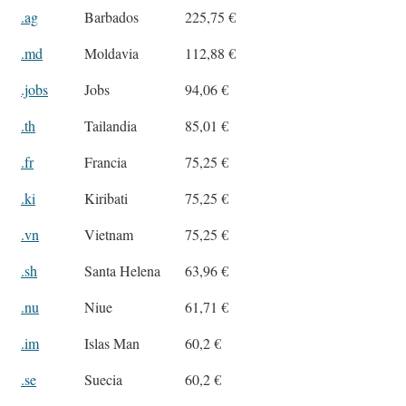
.ag
Barbados
225,75 €
.md
Moldavia
112,88 €
.jobs
Jobs
94,06 €
.th
Tailandia
85,01 €
.fr
Francia
75,25 €
.ki
Kiribati
75,25 €
.vn
Vietnam
75,25 €
.sh
Santa Helena
63,96 €
.nu
Niue
61,71 €
.im
Islas Man
60,2 €
.se
Suecia
60,2 €