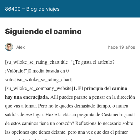
86400 – Blog de viajes
Siguiendo el camino
Alex
hace 19 años
[su_wiloke_sc_rating_chart title="¿Te gusta el artículo?
¡Valóralo!"]
0
media basada en
0
votos[/su_wiloke_sc_rating_chart]
1. El principio del camino
[su_wiloke_sc_company_website]
hay una encrucijada.
Allí puedes pararte a pensar en la dirección
que vas a tomar. Pero no te quedes demasiado tiempo, o nunca
saldrás de ese lugar. Hazte la clásica pregunta de Castaneda: ¿cuál
de estos caminos tiene un corazón? Reflexiona lo necesario sobre
las opciones que tienes delante, pero una vez que des el primer