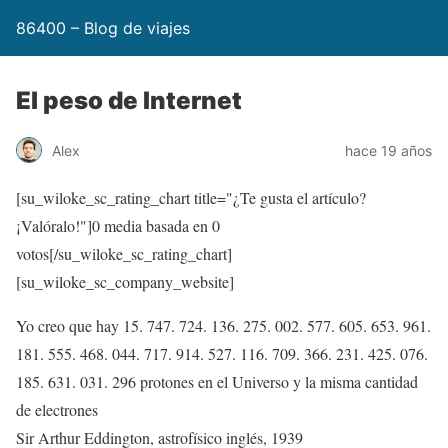
86400 – Blog de viajes
El peso de Internet
Alex
hace 19 años
[su_wiloke_sc_rating_chart title="¿Te gusta el artículo?
¡Valóralo!"]
0
media basada en
0
votos[/su_wiloke_sc_rating_chart]
[su_wiloke_sc_company_website]
Yo creo que hay 15. 747. 724. 136. 275. 002. 577. 605. 653. 961.
181. 555. 468. 044. 717. 914. 527. 116. 709. 366. 231. 425. 076.
185. 631. 031. 296 protones en el Universo y la misma cantidad
de electrones
Sir Arthur Eddington, astrofísico inglés, 1939