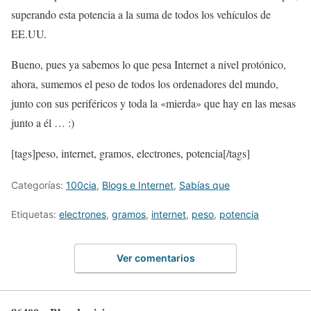
superando esta potencia a la suma de todos los vehículos de
EE.UU.
Bueno, pues ya sabemos lo que pesa Internet a nivel protónico,
ahora, sumemos el peso de todos los ordenadores del mundo,
junto con sus periféricos y toda la «mierda» que hay en las mesas
junto a él … :)
[tags]peso, internet, gramos, electrones, potencia[/tags]
Categorías:
100cia
,
Blogs e Internet
,
Sabías que
Etiquetas:
electrones
,
gramos
,
internet
,
peso
,
potencia
Ver comentarios