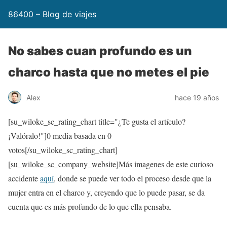
86400 – Blog de viajes
No sabes cuan profundo es un
charco hasta que no metes el pie
Alex
hace 19 años
[su_wiloke_sc_rating_chart title="¿Te gusta el artículo?
¡Valóralo!"]
0
media basada en
0
votos[/su_wiloke_sc_rating_chart]
[su_wiloke_sc_company_website]Más imagenes de este curioso
accidente
aquí
, donde se puede ver todo el proceso desde que la
mujer entra en el charco y, creyendo que lo puede pasar, se da
cuenta que es más profundo de lo que ella pensaba.