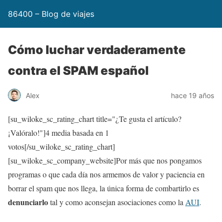
86400 – Blog de viajes
Cómo luchar verdaderamente
contra el SPAM español
Alex
hace 19 años
[su_wiloke_sc_rating_chart title="¿Te gusta el artículo?
¡Valóralo!"]
4
media basada en 1
votos[/su_wiloke_sc_rating_chart]
[su_wiloke_sc_company_website]Por más que nos pongamos
programas o que cada día nos armemos de valor y paciencia en
borrar el spam que nos llega, la única forma de combartirlo es
denunciarlo
tal y como aconsejan asociaciones como la
AUI
.