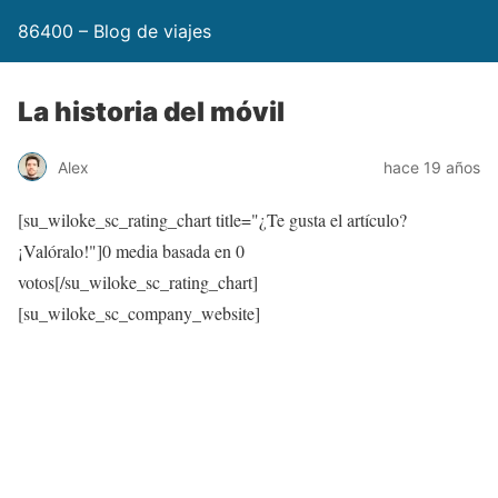
86400 – Blog de viajes
La historia del móvil
Alex
hace 19 años
[su_wiloke_sc_rating_chart title="¿Te gusta el artículo?
¡Valóralo!"]
0
media basada en
0
votos[/su_wiloke_sc_rating_chart]
[su_wiloke_sc_company_website]