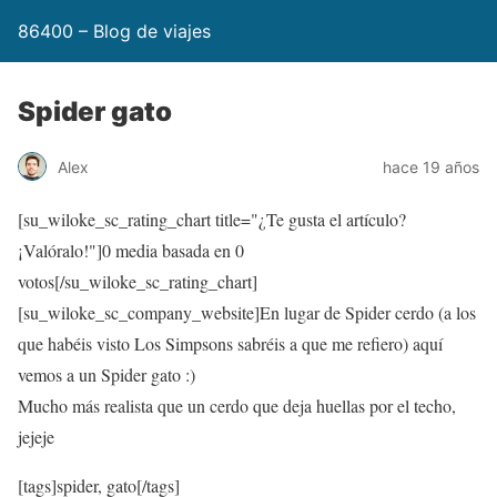
86400 – Blog de viajes
Spider gato
Alex
hace 19 años
[su_wiloke_sc_rating_chart title="¿Te gusta el artículo?
¡Valóralo!"]
0
media basada en
0
votos[/su_wiloke_sc_rating_chart]
[su_wiloke_sc_company_website]En lugar de Spider cerdo (a los
que habéis visto Los Simpsons sabréis a que me refiero) aquí
vemos a un Spider gato :)
Mucho más realista que un cerdo que deja huellas por el techo,
jejeje
[tags]spider, gato[/tags]