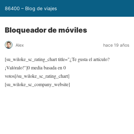
86400 – Blog de viajes
Bloqueador de móviles
Alex
hace 19 años
[su_wiloke_sc_rating_chart title="¿Te gusta el artículo?
¡Valóralo!"]
0
media basada en
0
votos[/su_wiloke_sc_rating_chart]
[su_wiloke_sc_company_website]