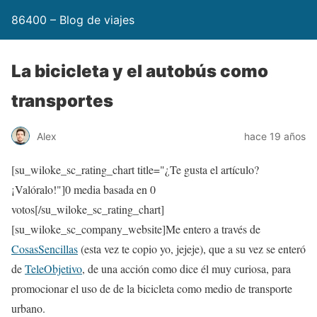
86400 – Blog de viajes
La bicicleta y el autobús como
transportes
Alex
hace 19 años
[su_wiloke_sc_rating_chart title="¿Te gusta el artículo?
¡Valóralo!"]
0
media basada en
0
votos[/su_wiloke_sc_rating_chart]
[su_wiloke_sc_company_website]Me entero a través de
CosasSencillas
(esta vez te copio yo, jejeje), que a su vez se enteró
de
TeleObjetivo
, de una acción como dice él muy curiosa, para
promocionar el uso de de la bicicleta como medio de transporte
urbano.