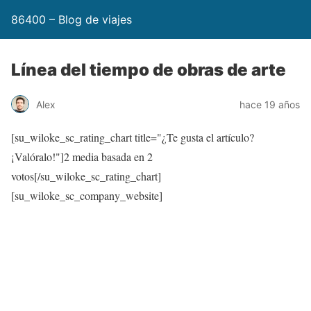
86400 – Blog de viajes
Línea del tiempo de obras de arte
Alex
hace 19 años
[su_wiloke_sc_rating_chart title="¿Te gusta el artículo?
¡Valóralo!"]
2
media basada en 2
votos[/su_wiloke_sc_rating_chart]
[su_wiloke_sc_company_website]