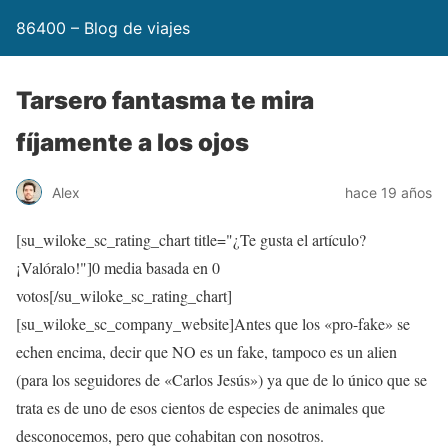
86400 – Blog de viajes
Tarsero fantasma te mira
fíjamente a los ojos
Alex
hace 19 años
[su_wiloke_sc_rating_chart title="¿Te gusta el artículo?
¡Valóralo!"]
0
media basada en
0
votos[/su_wiloke_sc_rating_chart]
[su_wiloke_sc_company_website]Antes que los «pro-fake» se
echen encima, decir que NO es un fake, tampoco es un alien
(para los seguidores de «Carlos Jesús») ya que de lo único que se
trata es de uno de esos cientos de especies de animales que
desconocemos, pero que cohabitan con nosotros.