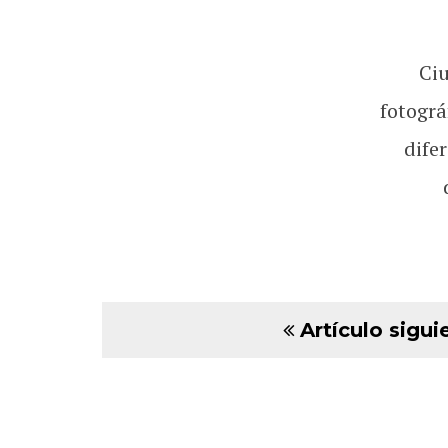
Ci
fotográ
dife
Artículo sigui