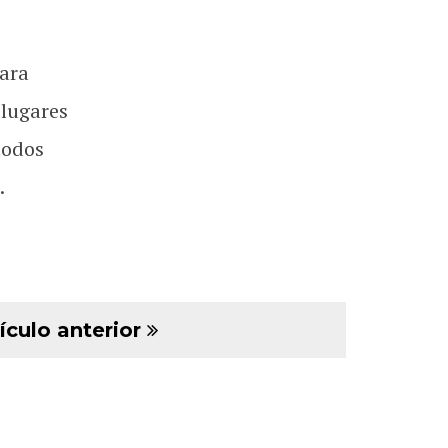
ara
 lugares
todos
.
ículo anterior