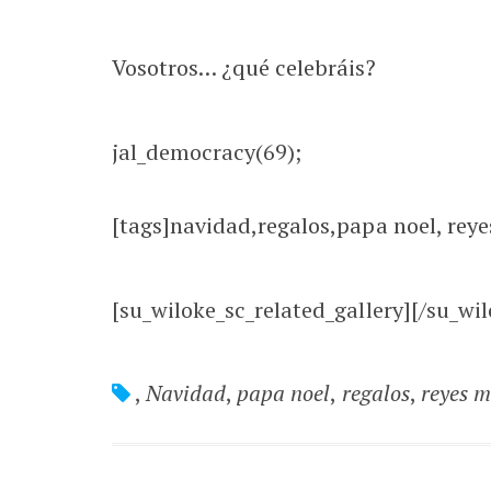
Vosotros… ¿qué celebráis?
jal_democracy(69);
[tags]navidad,regalos,papa noel, reye
[su_wiloke_sc_related_gallery][/su_wil
,
Navidad
,
papa noel
,
regalos
,
reyes 