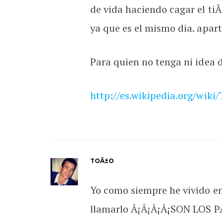
de vida haciendo cagar el ti
ya que es el mismo dia. apa
Para quien no tenga ni idea d
http://es.wikipedia.org/wik
TOÃ±O
Yo como siempre he vivido 
llamarlo Â¡Â¡Â¡Â¡SON LOS P