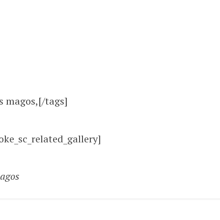
s magos,[/tags]
oke_sc_related_gallery]
magos