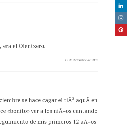
era el Olentzero.
12 de diciembre de 2007
ciembre se hace cagar el tiÃ³ aquÃ­ en
ece «bonito» ver a los niÃ±os cantando
 seguimiento de mis primeros 12 aÃ±os