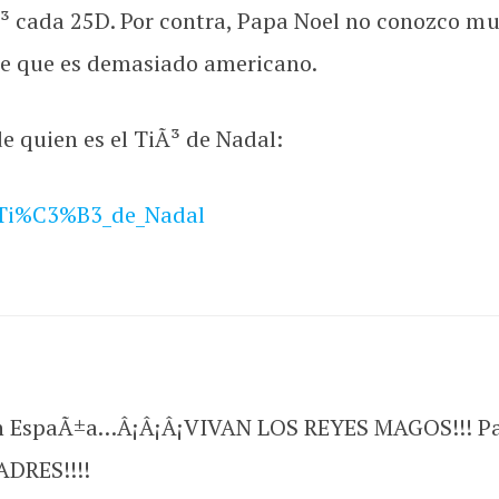
Ã³ cada 25D. Por contra, Papa Noel no conozco mu
rte que es demasiado americano.
e quien es el TiÃ³ de Nadal:
i/Ti%C3%B3_de_Nadal
en EspaÃ±a…Â¡Â¡Â¡VIVAN LOS REYES MAGOS!!! Pap
ADRES!!!!