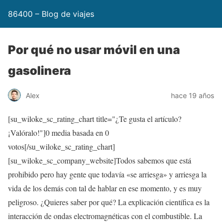
86400 – Blog de viajes
Por qué no usar móvil en una
gasolinera
Alex
hace 19 años
[su_wiloke_sc_rating_chart title="¿Te gusta el artículo?
¡Valóralo!"]
0
media basada en
0
votos[/su_wiloke_sc_rating_chart]
[su_wiloke_sc_company_website]Todos sabemos que está
prohibido pero hay gente que todavía «se arriesga» y arriesga la
vida de los demás con tal de hablar en ese momento, y es muy
peligroso. ¿Quieres saber por qué? La explicación científica es la
interacción de ondas electromagnéticas con el combustible. La