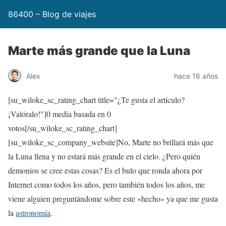
86400 – Blog de viajes
Marte más grande que la Luna
Alex
hace 16 años
[su_wiloke_sc_rating_chart title="¿Te gusta el artículo?
¡Valóralo!"]
0
media basada en
0
votos[/su_wiloke_sc_rating_chart]
[su_wiloke_sc_company_website]No, Marte no brillará más que
la Luna llena y no estará más grande en el cielo. ¿Pero quién
demonios se cree estas cosas? Es el bulo que ronda ahora por
Internet como todos los años, pero también todos los años, me
viene alguien preguntándome sobre este «hecho» ya que me gusta
la
astronomía
.