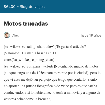
86400 – Blog de viajes
Motos trucadas
Alex
hace 19 años
[su_wiloke_sc_rating_chart title="¿Te gusta el artículo?
¡Valóralo!"]
1.8
media basada en 11
votos[/su_wiloke_sc_rating_chart]
[su_wiloke_sc_company_website]No entiendo mucho de motos
(aunque tengo una de 125cc para moverme por la ciudad), pero lo
que vi ayer me dejó tan perplejo que tengo que contarlo. Siento
no aportar una prueba fotográfica o de video pero es que estaba
conduciendo, y si lo hubiera hecho tenía a mi novia y a alguno de
vosotros echándome la bronca :)