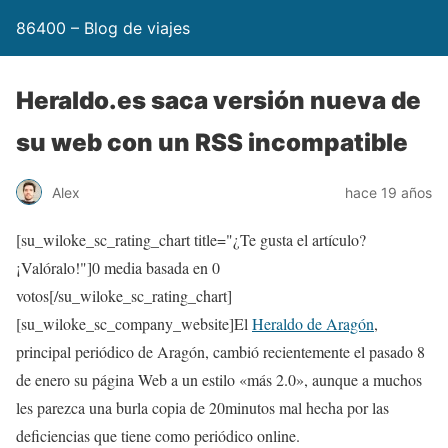
86400 – Blog de viajes
Heraldo.es saca versión nueva de
su web con un RSS incompatible
Alex
hace 19 años
[su_wiloke_sc_rating_chart title="¿Te gusta el artículo?
¡Valóralo!"]
0
media basada en
0
votos[/su_wiloke_sc_rating_chart]
[su_wiloke_sc_company_website]El
Heraldo de Aragón
,
principal periódico de Aragón, cambió recientemente el pasado 8
de enero su página Web a un estilo «más 2.0», aunque a muchos
les parezca una burla copia de 20minutos mal hecha por las
deficiencias que tiene como periódico online.