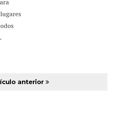
ara
 lugares
todos
.
ículo anterior