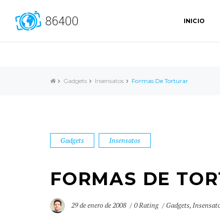
INICIO
Gadgets
Insensatos
Formas De Torturar
Gadgets
Insensatos
FORMAS DE TO
29 de enero de 2008
0 Rating
Gadgets
,
Insensat