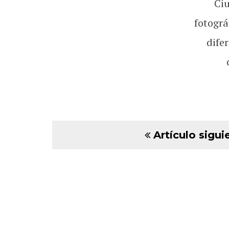
Ci
fotográ
dife
Artículo sigui