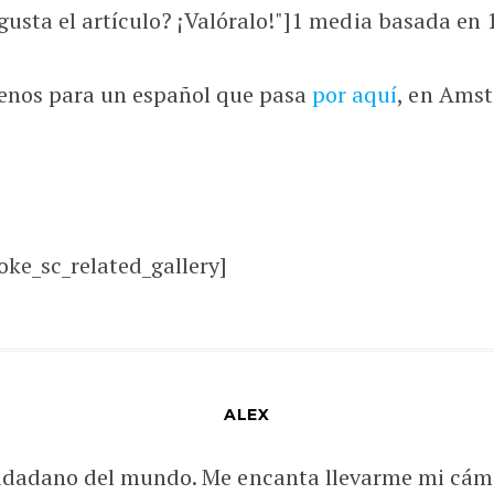
usta el artículo? ¡Valóralo!"]
1
media basada en 1 
enos para un español que pasa
por aquí
, en Ams
oke_sc_related_gallery]
ALEX
udadano del mundo. Me encanta llevarme mi cám