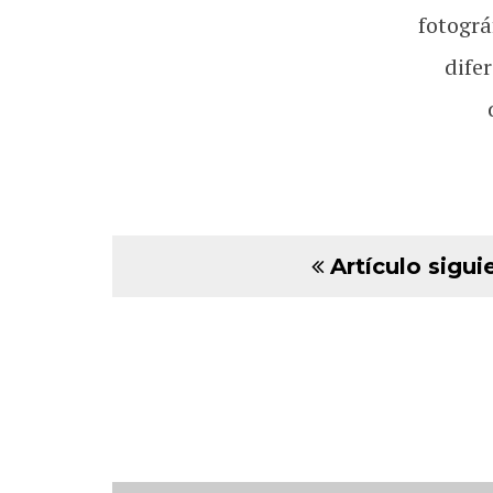
fotográ
dife
Artículo sigui