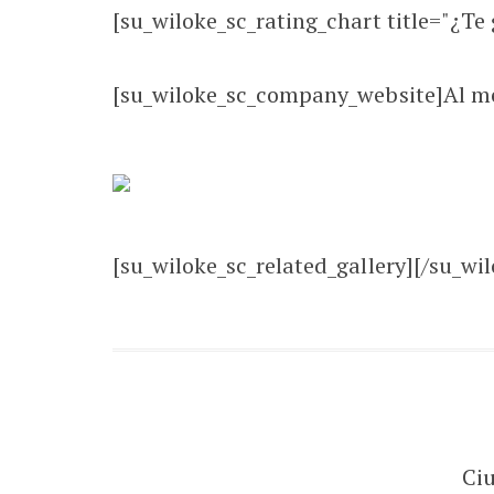
[su_wiloke_sc_rating_chart title="¿Te g
[su_wiloke_sc_company_website]Al m
[su_wiloke_sc_related_gallery][/su_wil
Ci