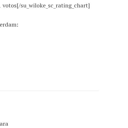
votos[/su_wiloke_sc_rating_chart]
terdam:
ara