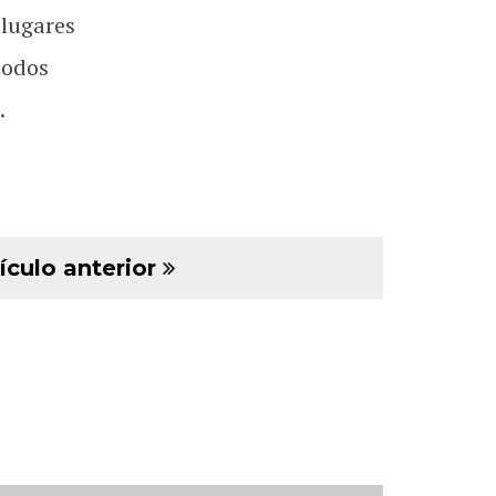
 lugares
todos
.
ículo anterior