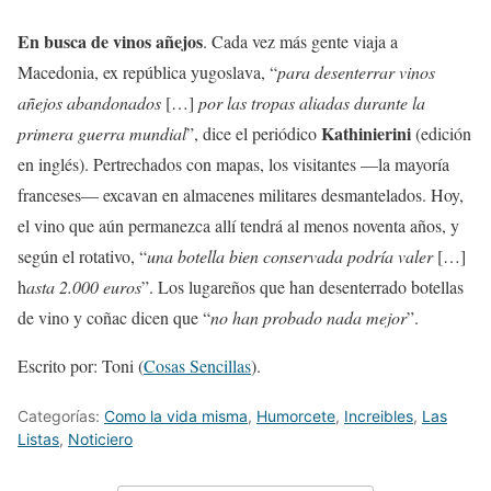
En busca de vinos añejos
. Cada vez más gente viaja a
Macedonia, ex república yugoslava, “
para desenterrar vinos
añejos abandonados
[…]
por las tropas aliadas durante la
Kathinierini
primera guerra mundial
”, dice el periódico
(edición
en inglés). Pertrechados con mapas, los visitantes —la mayoría
franceses— excavan en almacenes militares desmantelados. Hoy,
el vino que aún permanezca allí tendrá al menos noventa años, y
según el rotativo, “
una botella bien conservada podría valer
[…]
h
asta 2.000 euros
”. Los lugareños que han desenterrado botellas
de vino y coñac dicen que “
no han probado nada mejor
”.
Escrito por: Toni (
Cosas Sencillas
).
Categorías:
Como la vida misma
,
Humorcete
,
Increibles
,
Las
Listas
,
Noticiero