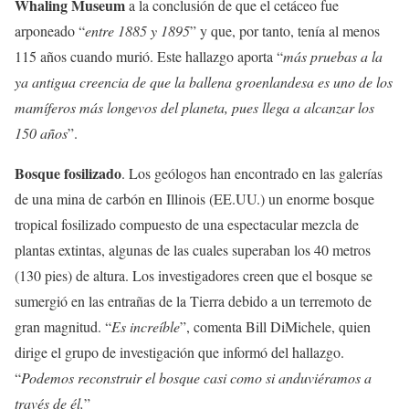
Whaling Museum
a la conclusión de que el cetáceo fue
arponeado “
entre 1885 y 1895
” y que, por tanto, tenía al menos
115 años cuando murió. Este hallazgo aporta “
más pruebas a la
ya antigua creencia de que la ballena groenlandesa es uno de los
mamíferos más longevos del planeta, pues llega a alcanzar los
150 años
”.
Bosque fosilizado
. Los geólogos han encontrado en las galerías
de una mina de carbón en Illinois (EE.UU.) un enorme bosque
tropical fosilizado compuesto de una espectacular mezcla de
plantas extintas, algunas de las cuales superaban los 40 metros
(130 pies) de altura. Los investigadores creen que el bosque se
sumergió en las entrañas de la Tierra debido a un terremoto de
gran magnitud. “
Es increíble
”, comenta Bill DiMichele, quien
dirige el grupo de investigación que informó del hallazgo.
“
Podemos reconstruir el bosque casi como si anduviéramos a
través de él.
”