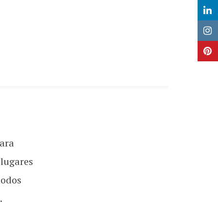
ara
 lugares
todos
.