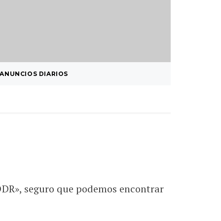
ANUNCIOS DIARIOS
AUDI R8
NACEN, 
 DDR», seguro que podemos encontrar