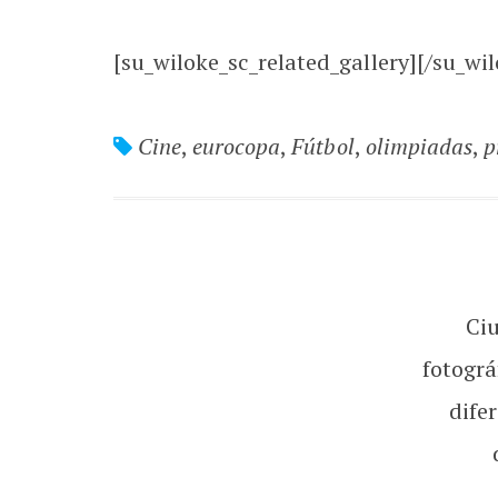
[su_wiloke_sc_related_gallery][/su_wil
Cine
,
eurocopa
,
Fútbol
,
olimpiadas
,
p
Ci
fotográ
dife