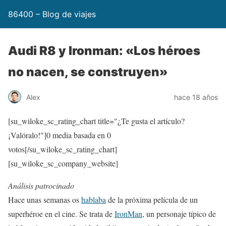
86400 – Blog de viajes
Audi R8 y Ironman: «Los héroes
no nacen, se construyen»
Alex
hace 18 años
[su_wiloke_sc_rating_chart title="¿Te gusta el artículo?
¡Valóralo!"]
0
media basada en
0
votos[/su_wiloke_sc_rating_chart]
[su_wiloke_sc_company_website]
Análisis patrocinado
Hace unas semanas os
hablaba
de la próxima película de un
superhéroe en el cine. Se trata de
IronMan
, un personaje típico de