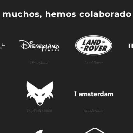
 muchos, hemos colaborado 
Disneyland
Land Rover
TripWolf Guide
Iamsterdam