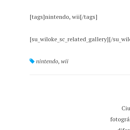
[tags]nintendo, wii[/tags]
[su_wiloke_sc_related_gallery][/su_wil
nintendo
,
wii
Ci
fotográ