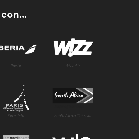
con...
Iberia
Wizz Air
Paris Info
South Africa Tourism