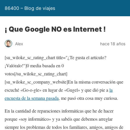
86400 – Blog de viajes
¡ Que Google NO es Internet !
Alex
hace 18 años
[su_wiloke_sc_rating_chart title="¿Te gusta el artículo?
¡Valóralo!"]
0
media basada en
0
votos[/su_wiloke_sc_rating_chart]
[su_wiloke_sc_company_website]En la misma conversación que
escuché «Go-o-gle» en lugar de «Gugel» y que dió pie a
la
encuesta de la semana pasada
, me pasó otra cosa muy curiosa.
En la cantidad de reparaciones informáticas que he de hacer
porque «soy informático» y ya sabéis que debemos arreglar
siempre los problemas de todos los familiares, amigos, amigos de