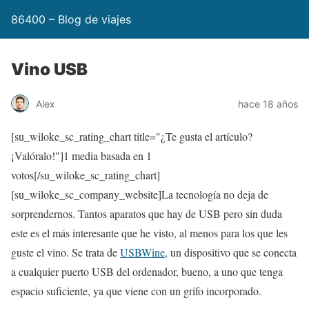
86400 – Blog de viajes
Vino USB
Alex
hace 18 años
[su_wiloke_sc_rating_chart title="¿Te gusta el artículo?
¡Valóralo!"]
1
media basada en 1
votos[/su_wiloke_sc_rating_chart]
[su_wiloke_sc_company_website]La tecnología no deja de
sorprendernos. Tantos aparatos que hay de USB pero sin duda
este es el más interesante que he visto, al menos para los que les
guste el vino. Se trata de
USBWine
, un dispositivo que se conecta
a cualquier puerto USB del ordenador, bueno, a uno que tenga
espacio suficiente, ya que viene con un grifo incorporado.