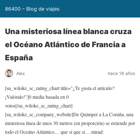
86400 – Blog de viajes
Una misteriosa línea blanca cruza
el Océano Atlántico de Francia a
España
Alex
hace 18 años
[su_wiloke_sc_rating_chart title="¿Te gusta el artículo?
¡Valóralo!"]
0
media basada en
0
votos[/su_wiloke_sc_rating_chart]
[su_wiloke_sc_company_website]De Quimper a La Coruña, una
misteriosa línea de unos 30 metros (en proporción) se extiende por
todo el Oceáno Atlántico… que si que si… mirad: