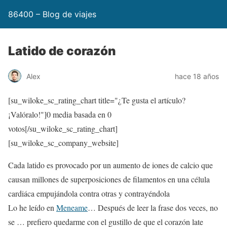
86400 – Blog de viajes
Latido de corazón
Alex
hace 18 años
[su_wiloke_sc_rating_chart title="¿Te gusta el artículo?
¡Valóralo!"]
0
media basada en
0
votos[/su_wiloke_sc_rating_chart]
[su_wiloke_sc_company_website]
Cada latido es provocado por un aumento de iones de calcio que
causan millones de superposiciones de filamentos en una célula
cardiáca empujándola contra otras y contrayéndola
Lo he leído en
Meneame
… Después de leer la frase dos veces, no
se … prefiero quedarme con el gustillo de que el corazón late