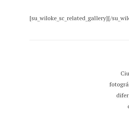
[su_wiloke_sc_related_gallery][/su_wil
Ci
fotográ
dife