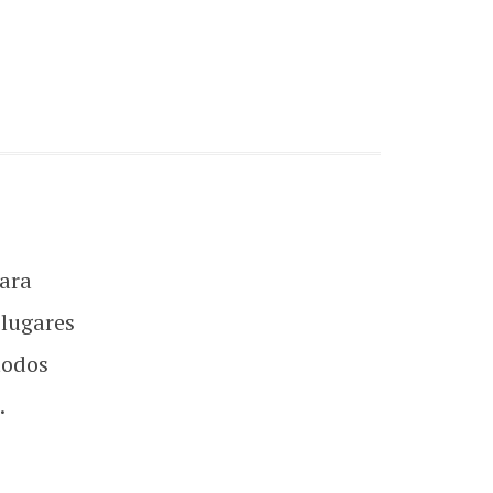
ara
 lugares
todos
.