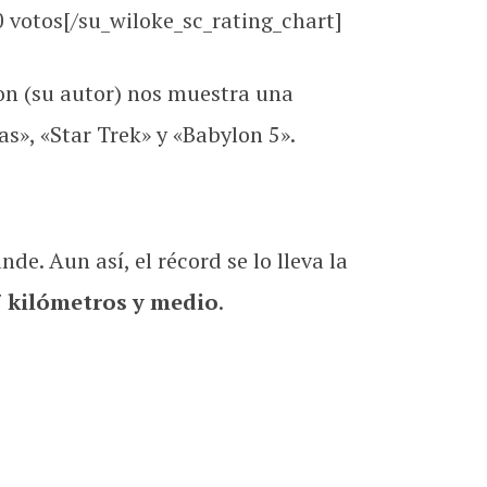
0
votos[/su_wiloke_sc_rating_chart]
on (su autor) nos muestra una
s», «Star Trek» y «Babylon 5».
e. Aun así, el récord se lo lleva la
7 kilómetros y medio
.