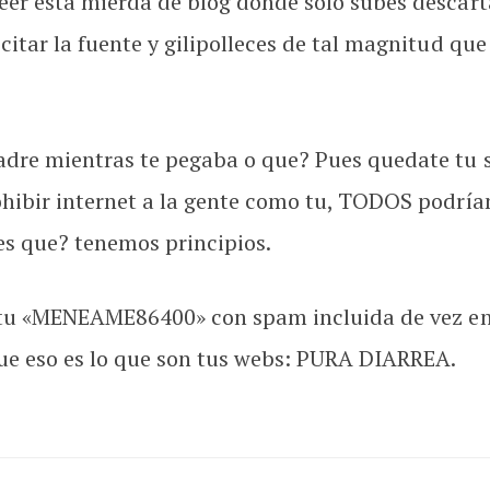
 leer esta mierda de blog donde solo subes desc
citar la fuente y gilipolleces de tal magnitud que
adre mientras te pegaba o que? Pues quedate tu 
rohibir internet a la gente como tu, TODOS podrí
es que? tenemos principios.
eer tu «MENEAME86400» con spam incluida de vez 
ue eso es lo que son tus webs: PURA DIARREA.