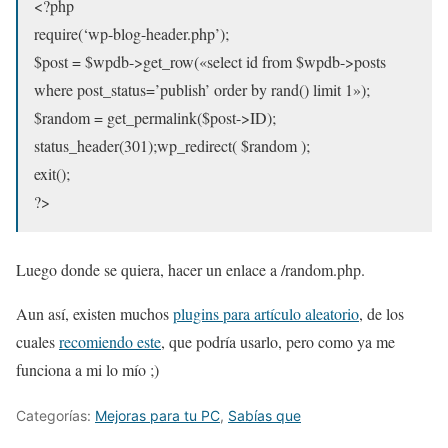
<?php
require(‘wp-blog-header.php’);
$post = $wpdb->get_row(«select id from $wpdb->posts
where post_status=’publish’ order by rand() limit 1»);
$random = get_permalink($post->ID);
status_header(301);wp_redirect( $random );
exit();
?>
Luego donde se quiera, hacer un enlace a /random.php.
Aun así, existen muchos
plugins para artículo aleatorio
, de los
cuales
recomiendo este
, que podría usarlo, pero como ya me
funciona a mi lo mío ;)
Categorías:
Mejoras para tu PC
,
Sabías que