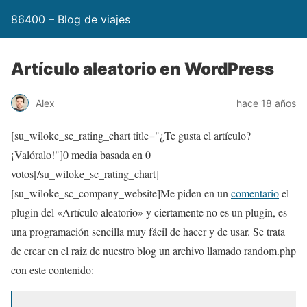
86400 – Blog de viajes
Artículo aleatorio en WordPress
Alex
hace 18 años
[su_wiloke_sc_rating_chart title="¿Te gusta el artículo?
¡Valóralo!"]
0
media basada en
0
votos[/su_wiloke_sc_rating_chart]
[su_wiloke_sc_company_website]Me piden en un
comentario
el
plugin del «Artículo aleatorio» y ciertamente no es un plugin, es
una programación sencilla muy fácil de hacer y de usar. Se trata
de crear en el raiz de nuestro blog un archivo llamado random.php
con este contenido: