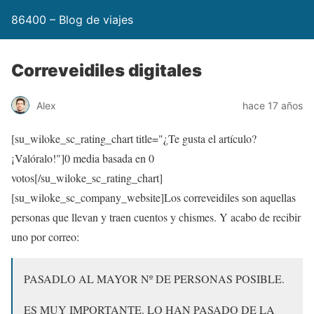
86400 – Blog de viajes
Correveidiles digitales
Alex
hace 17 años
[su_wiloke_sc_rating_chart title="¿Te gusta el artículo?
¡Valóralo!"]
0
media basada en
0
votos[/su_wiloke_sc_rating_chart]
[su_wiloke_sc_company_website]Los correveidiles son aquellas
personas que llevan y traen cuentos y chismes. Y acabo de recibir
uno por correo:
PASADLO AL MAYOR Nº DE PERSONAS POSIBLE.
ES MUY IMPORTANTE. LO HAN PASADO DE LA