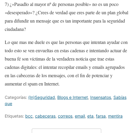
7) ¿»Pasadlo al mayor nº de personas posible» no es un poco
«desesperado»? ¿Crees de verdad que eres parte de un plan global
para difundir un mensaje que es tan importante para la seguridad
ciudadana?
Lo que mas me duele es que las personas que intentan ayudar con
todo esto se ven envueltas en estas cadenas e intentando actuar de
buena fé son víctimas de la verdadera noticia que trae estas
cadenas digitales: el intentar recopilar emails y emails agrupados
en las cabeceras de los mensajes, con el fin de potenciar y
aumentar el spam en Internet.
Categorías:
(In)Seguridad
,
Blogs e Internet
,
Insensatos
,
Sabías
que
Etiquetas:
bcc
,
cabeceras
,
correos
,
email
,
eta
,
farsa
,
mentira